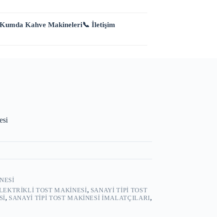
 Kumda Kahve Makineleri
📞 İletişim
esi
NESI
LEKTRIKLI TOST MAKINESI
,
SANAYI TIPI TOST
SI
,
SANAYI TIPI TOST MAKINESI IMALATÇILARI
,