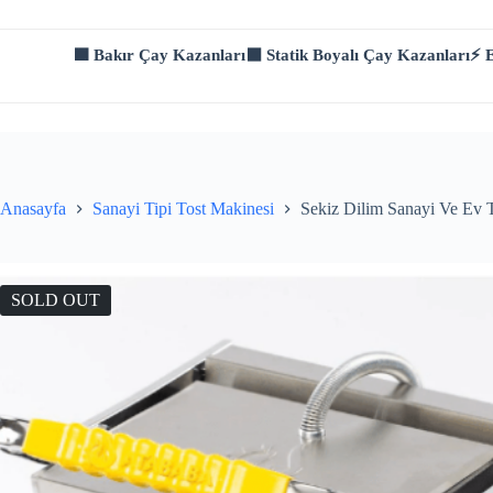
Skip
to
content
🟫 Bakır Çay Kazanları
⬛ Statik Boyalı Çay Kazanları
⚡ E
Anasayfa
Sanayi Tipi Tost Makinesi
Sekiz Dilim Sanayi Ve Ev T
SOLD OUT