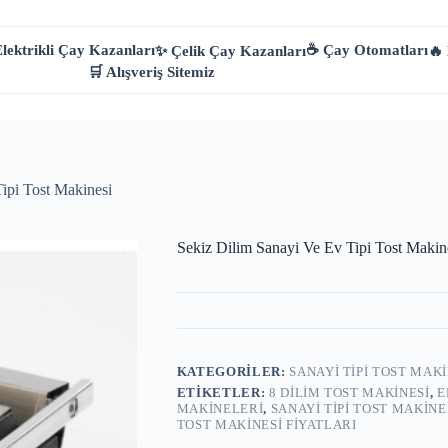
lektrikli Çay Kazanları
☕ Çay Otomatları
✨ Çelik Çay Kazanları
🔥
🛒 Alışveriş Sitemiz
ipi Tost Makinesi
Sekiz Dilim Sanayi Ve Ev Tipi Tost Makin
KATEGORILER:
SANAYI TIPI TOST MAKI
ETIKETLER:
8 DILIM TOST MAKINESI
,
E
MAKINELERI
,
SANAYI TIPI TOST MAKINE
TOST MAKINESI FIYATLARI