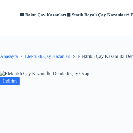
Skip
to
content
🟫 Bakır Çay Kazanları
⬛ Statik Boyalı Çay Kazanları
⚡ E
Anasayfa
Elektrikli Çay Kazanları
Elektrikli Çay Kazanı İki De
İndirim