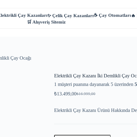
lektrikli Çay Kazanları
☕ Çay Otomatları
✨ Çelik Çay Kazanları
🔥
🛒 Alışveriş Sitemiz
mlikli Çay Ocağı
Elektrikli Çay Kazanı İki Demlikli Çay Oc
1
müşteri puanına dayanarak 5 üzerinden
5
₺
13.499,00
₺
16.999,00
Orijinal
Şu
fiyat:
andaki
fiyat:
₺16.999,00.
Elektrikli Çay Kazanı Ürünü Hakkında Detay
₺13.499,00.