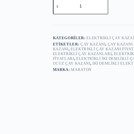
Elektrikli
Çay
Kazanı
İki
Demlikli
Çay
Ocağı
adet
KATEGORILER:
ELEKTRIKLI ÇAY KAZA
ETIKETLER:
ÇAY KAZANI
,
ÇAY KAZANI
KAZANI
,
ELEKTRIKLI ÇAY KAZANI FIYAT
ELEKTRIKLI ÇAY KAZANLARI
,
ELEKTRIK
FIYATLARI
,
ELEKTRIKLI IKI DEMLIKLI Ç
UCUZ ÇAY KAZANI
,
IKI DEMLIKLI ELEKT
MARKA:
MARATON