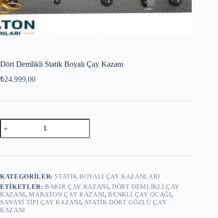
Dört Demlikli Statik Boyalı Çay Kazanı
₺
24.999,00
Dört
Demlikli
Statik
Boyalı
Çay
Kazanı
adet
KATEGORILER:
STATIK BOYALI ÇAY KAZANLARI
ETIKETLER:
BAKIR ÇAY KAZANI
,
DÖRT DEMLIKLI ÇAY
KAZANI
,
MARATON ÇAY KAZANI
,
RENKLI ÇAY OCAĞI
,
SANAYI TIPI ÇAY KAZANI
,
STATIK DÖRT GÖZLÜ ÇAY
KAZANI