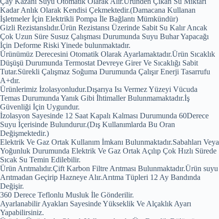
Çay Kazanı Suyu Otomatik Olarak Alır.Üründen Çıkan Su Miktarı
Kadar Anlık Olarak Kendisi Çekmektedir.(Damacana Kullanan
İşletmeler İçin Elektrikli Pompa İle Bağlantı Mümkündür)
Gizli Rezistanslıdır.Ürün Rezistansı Üzerinde Sabit Su Kalır Ancak
Çok Uzun Süre Susuz Çalışması Durumunda Suyu Buhar Yapacağı
İçin Deforme Riski Yinede bulunmaktadır.
Ürünümüz Derecesini Otomatik Olarak Ayarlamaktadır.Ürün Sıcaklık
Düşüşü Durumunda Termostat Devreye Girer Ve Sıcaklığı Sabit
Tutar.Sürekli Çalışmaz Soğuma Durumunda Çalışır Enerji Tasarrufu
A+dır.
Ürünlerimiz İzolasyonludur.Dışarıya Isı Vermez Yüzeyi Vücuda
Temas Durumunda Yanık Gibi İhtimaller Bulunmamaktadır.İş
Güvenliği İçin Uygundur.
İzolasyon Sayesinde 12 Saat Kapalı Kalması Durumunda 60Derece
Suyu İçerisinde Bulundurur.(Dış Kullanımlarda Bu Oran
Değişmektedir.)
Elektrik Ve Gaz Ortak Kullanım İmkanı Bulunmaktadır.Sabahları Veya
Yoğunluk Durumunda Elektrik Ve Gaz Ortak Açılıp Çok Hızlı Sürede
Sıcak Su Temin Edilebilir.
Ürün Arıtmalıdır.Çift Karbon Filtre Arıtması Bulunmaktadır.Ürün suyu
Arıtmadan Geçirip Hazneye Alır.Arıtma Tüpleri 12 Ay Bandında
Değişir.
360 Derece Teflonlu Musluk İle Gönderilir.
Ayarlanabilir Ayakları Sayesinde Yükseklik Ve Alçaklık Ayarı
Yapabilirsiniz.