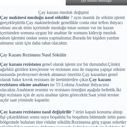
çay kazanı musluğu
Çay kazanı musluk değişimi
Çay makinesi musluğu nasıl sökülür
? aynı mantık ile söküm işlemi
gerçekleştirilir.Çay makinelerinde genellikle conta olur teflon ihtiyacı
olmaz ancak ürün içerisinde musluğu tutan somun var ise kazan
içerisinden somuna uygun bir anahtar ile somunu kitleyip musluk
takım işlemini ondan sonra yapmalısınız.Burada bir kişiden yardım
almanız sizin için daha rahat olacaktır.
Çay Kazanı Rezistansı Nasıl Sökülür
Çay kazanı rezistansı
genel olarak işlemi zor bir durumdur.Çünkü
ağırlıklı görülen kireçlenme ve rezistans ısısı ile maşona yapışır söküm
sırasında profesyonel destek almanızı öneririz.Çay kazanları genel
olarak bakır kıvrık rezistans ile üretimlerden çıkar.
Çay kazanı
rezistansı sökme anahtarı
ise 55 Lokma Anahtar ihtiyacınız
olacaktır.Anahtarın resmini ve rezistans örneğini aşağıda belirttik.İki
tipi rezistans için de aynı anahtar işlem görecektir.Saat yönü tersine
açılır saat yönünde kapatılır.
Çay kazanı rezistansı nasıl değiştirilir
? ürün kapalı konuma alınıp
fişi çıkarıldıktan sonra suyu boşaltılır.Su boşaltımı bitiminde ürün pano
bölgesinde bulunan tüm vidalar sökülür.Rezistansa giriş yapan soketler