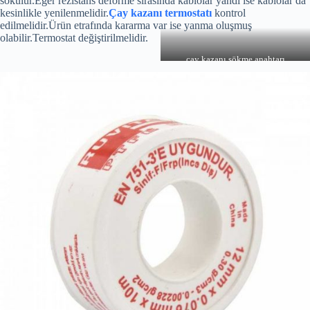
sökülür.Eğer rezistans deforme sırasında kablolar yandı ise kablolar da
kesinlikle yenilenmelidir.
Çay kazanı termostatı
kontrol
edilmelidir.Ürün etrafında kararma var ise yanma oluşmuş
olabilir.Termostat değiştirilmelidir.
çay kazanı sökme anahtarı