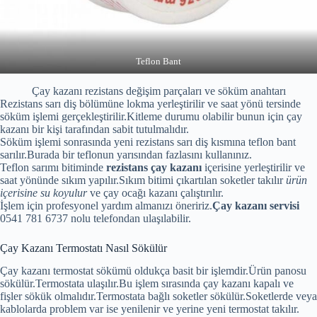
Teflon Bant
Çay kazanı rezistans değişim parçaları ve söküm anahtarı
Rezistans sarı diş bölümüne lokma yerleştirilir ve saat yönü tersinde
söküm işlemi gerçekleştirilir.Kitleme durumu olabilir bunun için çay
kazanı bir kişi tarafından sabit tutulmalıdır.
Söküm işlemi sonrasında yeni rezistans sarı diş kısmına teflon bant
sarılır.Burada bir teflonun yarısından fazlasını kullanınız.
Teflon sarımı bitiminde
rezistans çay kazanı
içerisine yerleştirilir ve
saat yönünde sıkım yapılır.Sıkım bitimi çıkartılan soketler takılır
ürün
içerisine su koyulur
ve çay ocağı kazanı çalıştırılır.
İşlem için profesyonel yardım almanızı öneririz.
Çay kazanı servisi
0541 781 6737 nolu telefondan ulaşılabilir.
Çay Kazanı Termostatı Nasıl Sökülür
Çay kazanı termostat sökümü oldukça basit bir işlemdir.Ürün panosu
sökülür.Termostata ulaşılır.Bu işlem sırasında çay kazanı kapalı ve
fişler sökük olmalıdır.Termostata bağlı soketler sökülür.Soketlerde veya
kablolarda problem var ise yenilenir ve yerine yeni termostat takılır.