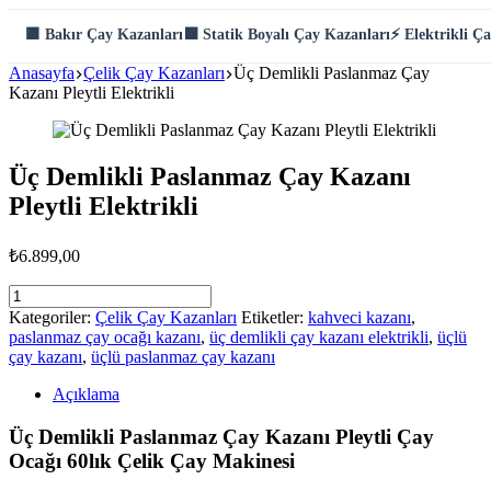
Skip
🟫 Bakır Çay Kazanları
⬛ Statik Boyalı Çay Kazanları
⚡ Elektrikli Ç
to
content
Anasayfa
Çelik Çay Kazanları
Üç Demlikli Paslanmaz Çay
Kazanı Pleytli Elektrikli
Üç Demlikli Paslanmaz Çay Kazanı
Pleytli Elektrikli
₺
6.899,00
Üç
Demlikli
Kategoriler:
Çelik Çay Kazanları
Etiketler:
kahveci kazanı
,
Paslanmaz
paslanmaz çay ocağı kazanı
,
üç demlikli çay kazanı elektrikli
,
üçlü
Çay
çay kazanı
,
üçlü paslanmaz çay kazanı
Kazanı
Pleytli
Açıklama
Elektrikli
adet
Üç Demlikli Paslanmaz Çay Kazanı Pleytli Çay
Ocağı 60lık Çelik Çay Makinesi