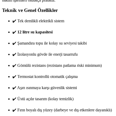
bakım işlemleri oldukça pratiktir.
Teknik ve Genel Özellikler
✔️ Tek demlikli elektrikli sistem
✔️
12 litre su kapasitesi
✔️ Şamandıra topu ile kolay su seviyesi takibi
✔️ İzolasyonlu gövde ile enerji tasarrufu
✔️ Gömülü rezistans (rezistans patlama riski minimum)
✔️ Termostat kontrollü otomatik çalışma
✔️ Aşırı ısınmaya karşı güvenlik sistemi
✔️ Üstü açılır tasarım (kolay temizlik)
✔️ Fırın boyalı dış yüzey (darbeye ve dış etkenlere dayanıklı)