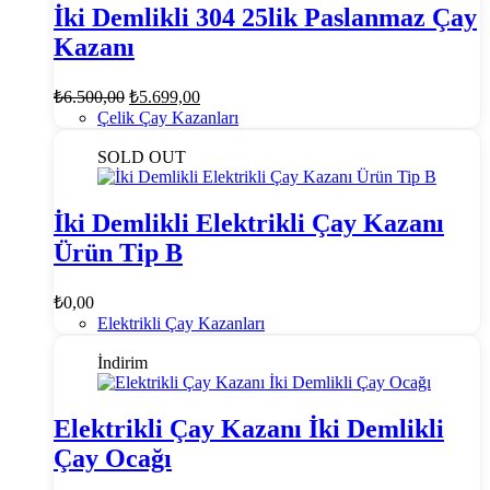
İki Demlikli 304 25lik Paslanmaz Çay
Kazanı
Orijinal
Şu
₺
6.500,00
₺
5.699,00
fiyat:
andaki
Çelik Çay Kazanları
fiyat:
₺6.500,00.
₺5.699,00.
SOLD OUT
İki Demlikli Elektrikli Çay Kazanı
Ürün Tip B
₺
0,00
Elektrikli Çay Kazanları
İndirim
Elektrikli Çay Kazanı İki Demlikli
Çay Ocağı