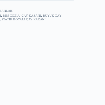
AZANLARI
I
,
BEŞ GÖZLÜ ÇAY KAZANI
,
BÜYÜK ÇAY
,
STATIK BOYALI ÇAY KAZANI