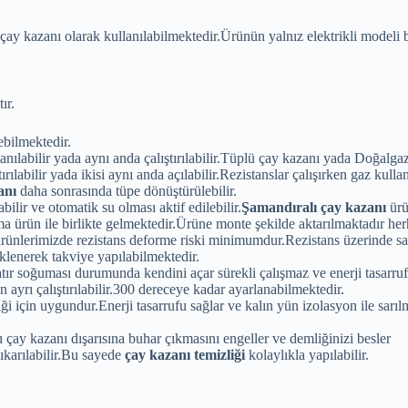
ı çay kazanı olarak kullanılabilmektedir.Ürünün yalnız elektrikli modeli
ır.
ebilmektedir.
llanılabilir yada aynı anda çalıştırılabilir.Tüplü çay kazanı yada Doğalga
lıştırılabilir yada ikisi aynı anda açılabilir.Rezistanslar çalışırken gaz k
anı
daha sonrasında tüpe dönüştürülebilir.
lir ve otomatik su olması aktif edilebilir.
Şamandıralı çay kazanı
ürü
a ürün ile birlikte gelmektedir.Ürüne monte şekilde aktarılmaktadır herh
ürünlerimizde rezistans deforme riski minimumdur.Rezistans üzerinde sab
lenerek takviye yapılabilmektedir.
ır soğuması durumunda kendini açar sürekli çalışmaz ve enerji tasarruf
ayrı çalıştırılabilir.300 dereceye kadar ayarlanabilmektedir.
ği için uygundur.Enerji tasarrufu sağlar ve kalın yün izolasyon ile sar
çay kazanı dışarısına buhar çıkmasını engeller ve demliğinizi besler
ıkarılabilir.Bu sayede
çay kazanı temizliği
kolaylıkla yapılabilir.