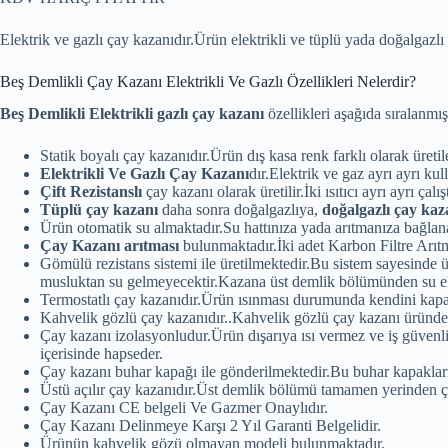
Elektrik ve gazlı çay kazanıdır.Ürün elektrikli ve tüplü yada doğalgazl
Beş Demlikli Çay Kazanı Elektrikli Ve Gazlı Özellikleri Nelerdir?
Beş Demlikli Elektrikli gazlı çay kazanı
özellikleri aşağıda sıralanmışt
Statik boyalı çay kazanıdır.Ürün dış kasa renk farklı olarak üretil
Elektrikli Ve Gazlı Çay Kazanı
dır.Elektrik ve gaz ayrı ayrı ku
Çift Rezistanslı
çay kazanı olarak üretilir.İki ısıtıcı ayrı ayrı ça
Tüplü çay kazanı
daha sonra doğalgazlıya,
doğalgazlı çay kaz
Ürün otomatik su almaktadır.Su hattınıza yada arıtmanıza bağlanabi
Çay Kazanı arıtması
bulunmaktadır.İki adet Karbon Filtre Arıtm
Gömülü rezistans sistemi ile üretilmektedir.Bu sistem sayesinde 
musluktan su gelmeyecektir.Kazana üst demlik bölümünden su ek
Termostatlı çay kazanıdır.Ürün ısınması durumunda kendini kapat
Kahvelik gözlü çay kazanıdır..Kahvelik gözlü çay kazanı üründen 
Çay kazanı izolasyonludur.Ürün dışarıya ısı vermez ve iş güvenli
içerisinde hapseder.
Çay kazanı buhar kapağı ile gönderilmektedir.Bu buhar kapakları 
Üstü açılır çay kazanıdır.Üst demlik bölümü tamamen yerinden ç
Çay Kazanı CE belgeli Ve Gazmer Onaylıdır.
Çay Kazanı Delinmeye Karşı 2 Yıl Garanti Belgelidir.
Ürünün kahvelik gözü olmayan modeli bulunmaktadır.