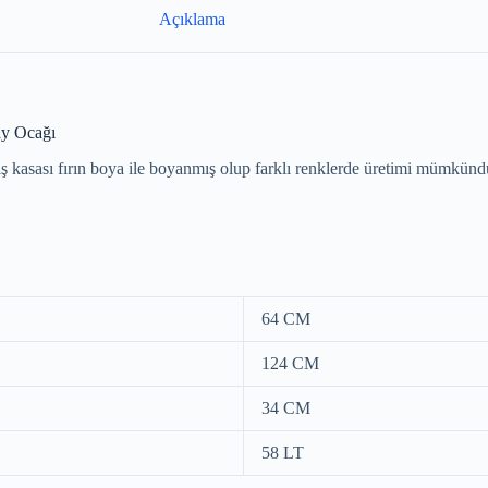
Açıklama
ay Ocağı
ış kasası fırın boya ile boyanmış olup farklı renklerde üretimi mümkünd
64 CM
124 CM
34 CM
58 LT