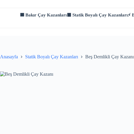
Skip
to
content
🟫 Bakır Çay Kazanları
⬛ Statik Boyalı Çay Kazanları
⚡ E
Anasayfa
Statik Boyalı Çay Kazanları
Beş Demlikli Çay Kazanı