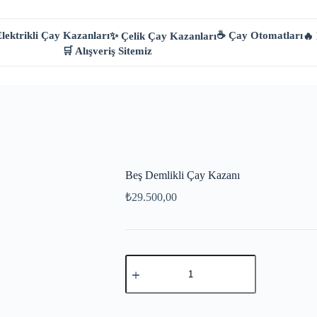
lektrikli Çay Kazanları
☕ Çay Otomatları
✨ Çelik Çay Kazanları
🔥
🛒 Alışveriş Sitemiz
Beş Demlikli Çay Kazanı
₺
29.500,00
Beş
Demlikli
Çay
Kazanı
adet